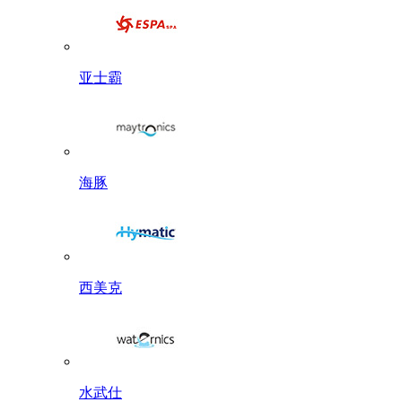
亚士霸
海豚
西美克
水武仕