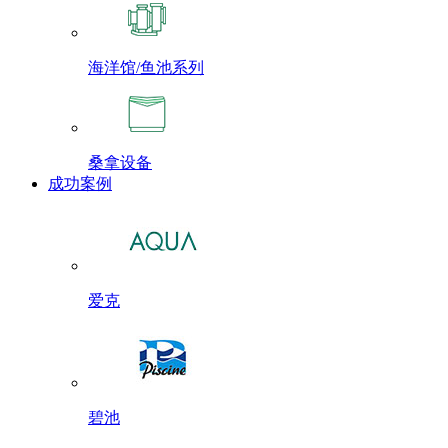
海洋馆/鱼池系列
桑拿设备
成功案例
爱克
碧池