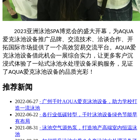
亚洲泳池
博览会
的盛大开幕，为
2023
SPA
AQUA
爱克泳池设备
推广品牌、交流技术、洽谈合作、开
拓国际市场
提供了一个
高效贸易交流平台
。
爱
AQUA
克泳池设备
借此机会一展综合实力，让更多客户沉
浸式体验了一站式泳池水处理设备采购服务，见证
了
爱克泳池设备的品质光彩！
AQUA
推荐新闻
2022-06-27
· 广州千叶AQUA爱克泳池设备，助力学校打
造一流泳池
2022-06-22
· 各行业低碳转型，千叶泳池设备绿色节能早
有布局
2021-08-31
· 泳池空气源热泵，打造地产高端室内恒温泳
池