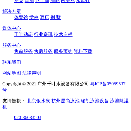
爱克
碧池
亚士霸
海豚
西美克
水武仕
解决方案
体育馆
学校
酒店
别 墅
媒体中心
千叶动态
行业资讯
技术专栏
服务中心
售前服务
售后服务
服务预约
资料下载
联系我们
网站地图
法律声明
Copyright © 2021 广州千叶水设备有限公司
粤ICP备05059537
号
友情链接：
北京银水泉
杭州层尚泳池
瑞凯泳池设备
泳池除湿
机
020-36683503