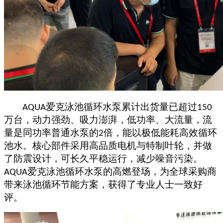
爱克
泳池循环水泵
累计出货量已超过
AQUA
150
万台
，
动力强劲、吸力澎湃，低功率、大流量，流
量是同功率普通水泵的
倍，能以极低能耗高效循环
2
池水。核心部件采用高品质电机与特制叶轮，并做
了防震设计，可长久平稳运行，减少噪音污染。
爱克
泳池循环水泵
的高燃登场，为全球采购商
AQUA
带来泳池循环节能方案，获得了专业人士一致好
评。