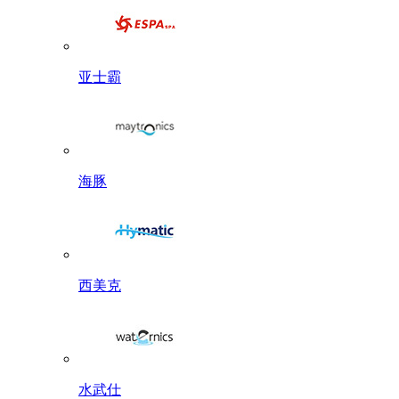
亚士霸
海豚
西美克
水武仕