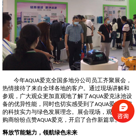
今年
爱克
全国
多地分公司员工
齐聚展会
，
AQUA
热情
接待了来自全球各地的客户。通过现场讲解和
参观，广大观众更加直观地了解了
爱克泳池设
AQUA
备的优异性能，同时也切实感受到了
爱克品牌
AQUA
的科技实力与绿色发展理念。展会现场，观众与采
购商纷纷点赞
爱克，开启了合作新篇章。
AQUA
释放节能魅力，领航绿色未来