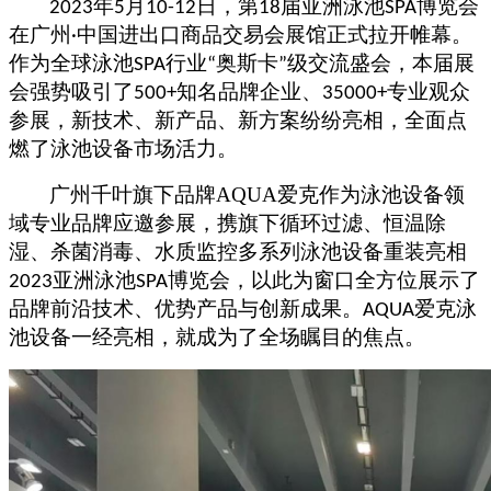
年
月
日，第
届亚洲泳池
博览会
2023
5
10-12
18
SPA
在
广州
中国
进出口商品交易会展馆
正式拉开帷幕
。
·
作为全球泳池
行业
奥斯卡
级交流盛会，
本届展
SPA
“
”
会强势吸引了
知名
品牌企业
、
专业观众
500+
35000+
参展，新技术、新产品、新方案纷纷亮相，全面点
燃了泳池设备市场活力。
广州千叶旗下品牌AQUA爱克作为泳池设备领
域专业品牌应邀参展，携旗下循环过滤、恒温除
湿、杀菌消毒、水质监控多系列泳池设备重装亮相
亚洲泳池
博览会
，以此为窗口全方位展示了
2023
SPA
品牌前沿技术、优势产品与创新成果。
爱克泳
AQUA
池设备
一经亮相，就成为了全场瞩目的焦点。