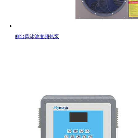
侧出风泳池变频热泵