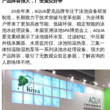
产品阵容强大，广受观众好评
余年来，
爱克品牌
专注于泳池设备研发
20
AQUA
制造，长期致力于
技术突破与变革创新，为全球客
户带来了更加高效节能、低碳环保、稳定智能的泳
池水处理设备。本届
亚洲泳池
博览会
上，
SPA
AQUA
爱克重磅展示了
泳池循环水泵
、
过滤砂缸、
中压紫
外线杀菌器
、
水质监控仪
、
泳池恒温热泵
、
三集一
体
恒温
除湿热泵
等
一系列
泳池
水处理
设备。强大的
产品阵容，吸引了无数观众驻足参观，了解咨询的
人群络绎不绝。