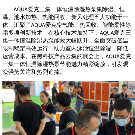
爱克三集一体恒温除湿热泵集除湿、恒
AQUA
温、池水加热、热能回收、新风处理五大功能于一
体
，汇聚了
爱克空气能、热回收、
智能柔性除
AQUA
霜
多项创新技术。在核心技术
加持下，
爱克三
AQUA
集一体恒温除湿热泵
能效大幅跃升，全面突破低温
限制稳定高效运行，助力室内泳池恒温除湿，降低
运营成本。在黑科技产品云集的展会上，
爱克
AQUA
三集一体恒温除湿热泵
节能魅力精彩绽放，引发观
众强势关注和热烈追捧。