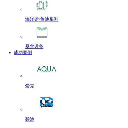
海洋馆/鱼池系列
桑拿设备
成功案例
爱克
碧池