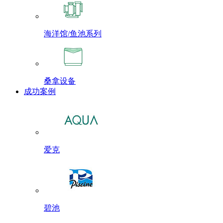
海洋馆/鱼池系列
桑拿设备
成功案例
爱克
碧池