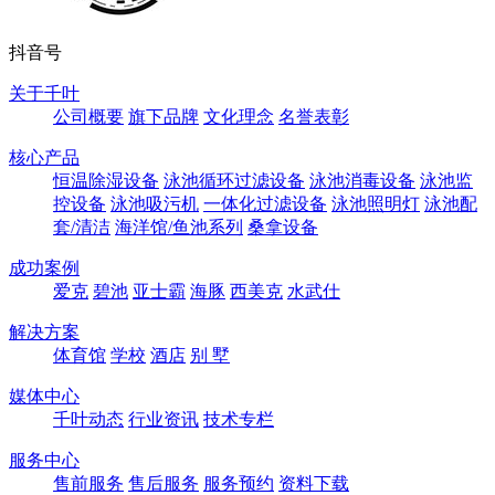
抖音号
关于千叶
公司概要
旗下品牌
文化理念
名誉表彰
核心产品
恒温除湿设备
泳池循环过滤设备
泳池消毒设备
泳池监
控设备
泳池吸污机
一体化过滤设备
泳池照明灯
泳池配
套/清洁
海洋馆/鱼池系列
桑拿设备
成功案例
爱克
碧池
亚士霸
海豚
西美克
水武仕
解决方案
体育馆
学校
酒店
别 墅
媒体中心
千叶动态
行业资讯
技术专栏
服务中心
售前服务
售后服务
服务预约
资料下载