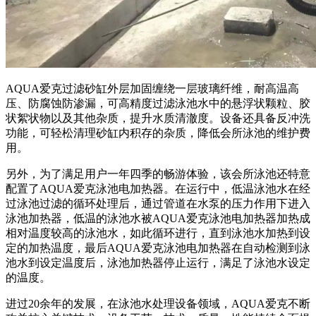
AQUA
爱克过滤砂缸外层加固缠绕一层玻璃纤维，耐高温高
压、防腐蚀防渗漏，可高精度过滤泳池水中的悬浮状颗粒、胶
状絮状物以及其他杂质，提升水质清澈度。设备还具备反冲洗
功能，可轻松清理砂缸内积存的杂质，
降低会所泳池的
维护费
用。
另外，为了满足用户一年四季的畅游体验，该会所泳池还特意
配置了
AQUA
爱克泳池
电加热器。
在运行中，低温泳池水在经
过泳池过滤的循环处理后，通过管道在水泵的压力作用下进入
泳池加热器，低温的泳池水被
AQUA
爱克泳池电加热器加热成
相对温度较高的泳池水，如此循环进行，直到泳池水加热到设
定的加热温度，最后
AQUA
爱克泳池电加热器在自动检测到泳
池水到设定温度后，泳池加热器停止运行，满足了泳池水设定
的温度。
进过
20
余年的发展，
在泳池水处理设备领域，
AQUA
爱克不断