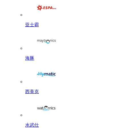
亚士霸
海豚
西美克
水武仕