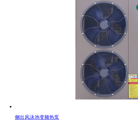
侧出风泳池变频热泵